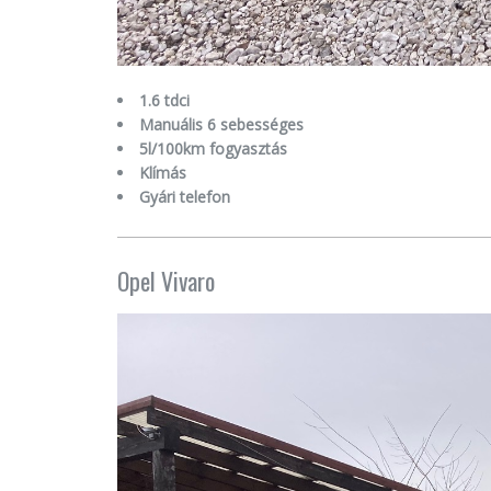
1.6 tdci
Manuális 6 sebességes
5l/100km fogyasztás
Klímás
Gyári telefon
Opel Vivaro