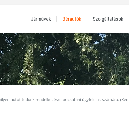
Járművek
Bérautók
Szolgáltatások
rmilyen autót tudunk rendelkezésre bocsátani ügyfeleink számára. (K