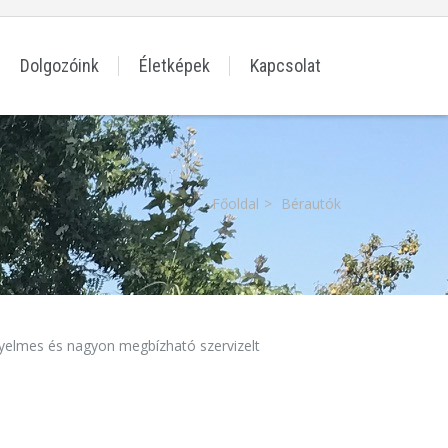
Dolgozóink
Életképek
Kapcsolat
Főoldal
Bérautók
ényelmes és nagyon megbízható szervizelt