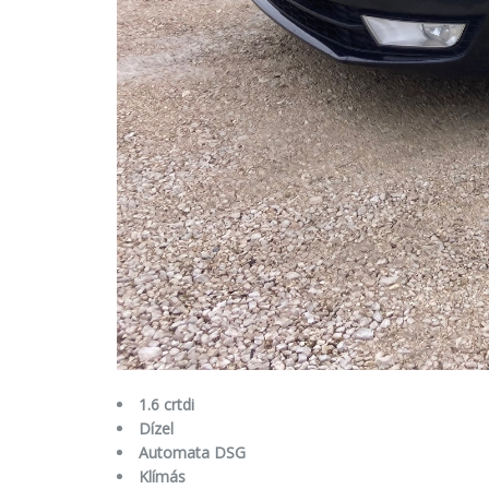
1.6 crtdi
Dízel
Automata DSG
Klímás