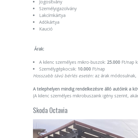
Jogosítvány
Személyigazolvány
Lakcímkártya
Adókártya
Kaució
Árak:
A kilenc személyes mikro-buszok:
25.000
Ft/nap k
Személygépkocsik:
10.000
Ft/nap
Hosszabb távú bérlés esetén:
az árak módosulnak, d
A telephelyen mindig rendelkezésre álló autóink a kö
(A kilenc személyes mikrobuszaink igény szerint, akár
Skoda Octavia